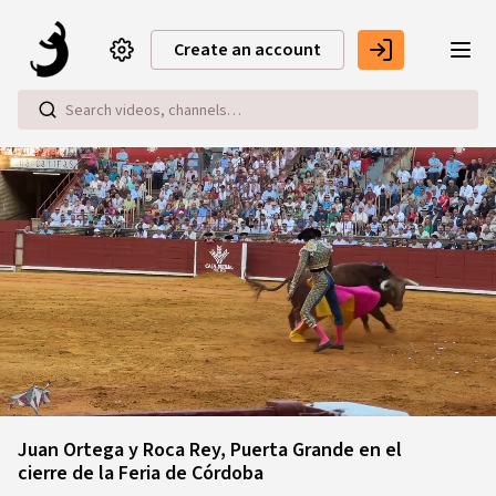
Skip to main content
Create an account
Loaded
:
47.38%
Juan Ortega y Roca Rey, Puerta Grande en el
cierre de la Feria de Córdoba