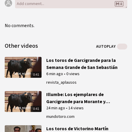
No comments.
Other videos
AUTOPLAY
Los toros de Garcigrande para la
Semana Grande de San Sebastián
6 min ago
•
0 views
0:41
revista_aplausos
Illumbe: Los ejemplares de
Garcigrande para Morante y
24 min ago
•
14 views
Manzanares, en vídeo
0:41
mundotoro.com
Los toros de Victorino Martín