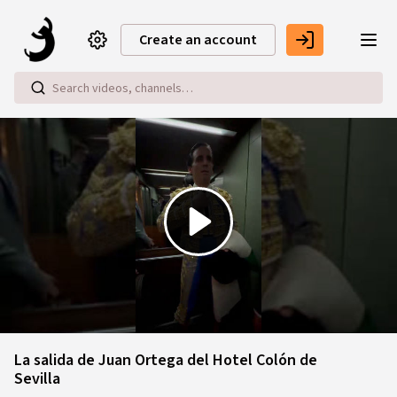
Skip to main content
Create an account
Play
Video
La salida de Juan Ortega del Hotel Colón de
Sevilla