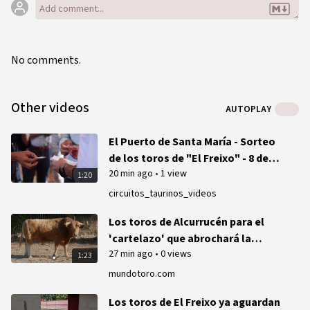
No comments.
Other videos
AUTOPLAY
El Puerto de Santa María - Sorteo
de los toros de "El Freixo" - 8 de
20 min ago
•
1 view
agosto de 2026
1:20
circuitos_taurinos_videos
Los toros de Alcurrucén para el
'cartelazo' que abrochará la
27 min ago
•
0 views
Semana Grande de San Sebastián
1:23
mundotoro.com
Los toros de El Freixo ya aguardan