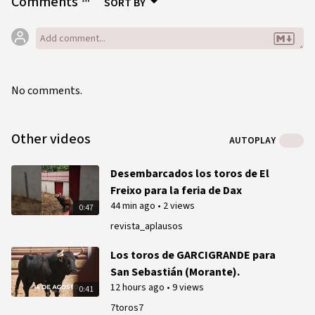
Comments
SORT BY
No comments.
Other videos
AUTOPLAY
Desembarcados los toros de El
Freixo para la feria de Dax
44 min ago
•
2 views
0:47
revista_aplausos
Los toros de GARCIGRANDE para
San Sebastián (Morante).
12 hours ago
•
9 views
0:41
7toros7