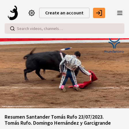
Skip to main content
Create an account
Loaded
:
12.20%
Resumen Santander Tomás Rufo 23/07/2023.
Tomás Rufo. Domingo Hernández y Garcigrande