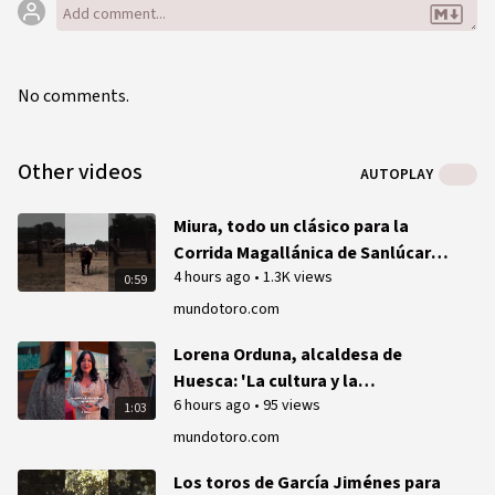
No comments.
Other videos
AUTOPLAY
Miura, todo un clásico para la
Corrida Magallánica de Sanlúcar
4 hours ago
•
1.3K views
(Vídeo)
0:59
mundotoro.com
Lorena Orduna, alcaldesa de
Huesca: 'La cultura y la
6 hours ago
•
95 views
tauromaquia es un ejercicio de
1:03
libertad'
mundotoro.com
Los toros de García Jiménes para