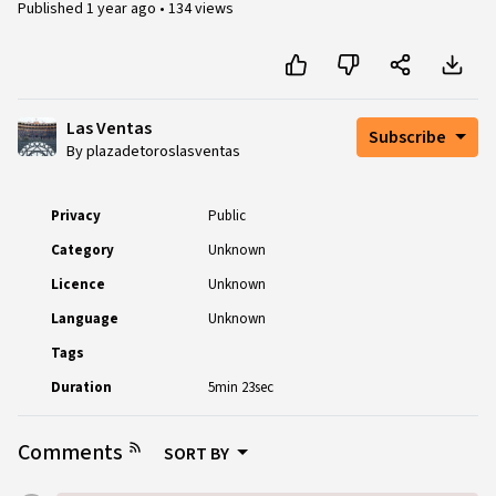
Published
1 year ago
•
134 views
Las Ventas
Subscribe
By plazadetoroslasventas
Privacy
Public
Category
Unknown
Licence
Unknown
Language
Unknown
Tags
Duration
5min 23sec
Comments
SORT BY