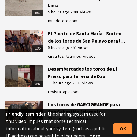
Lima
5 hours ago
•
900 views
4:02
mundotoro.com
El Puerto de Santa María - Sorteo
de los toros de San Pelayo para la
9 hours ago
•
51 views
corrida de Rejones - 7 de agosto de
1:35
2026
circuitos_taurinos_videos
Desembarcados los toros de El
Freixo para la feria de Dax
11 hours ago
•
136 views
0:47
revista_aplausos
Los toros de GARCIGRANDE para
San Sebastián (Morante).
Friendly Reminder:
the sharing system used for
22 hours ago
•
12 views
0:41
this video implies that some technical
7toros7
information about your system (such as a public
OK
IP address) can be sent to other peers.
More