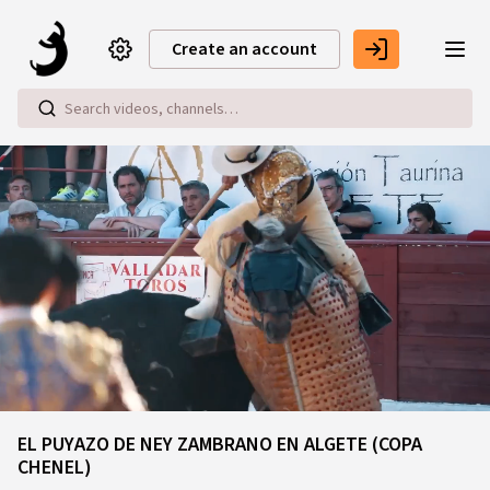
Skip to main content
Create an account
Loaded
:
42.67%
EL PUYAZO DE NEY ZAMBRANO EN ALGETE (COPA
CHENEL)