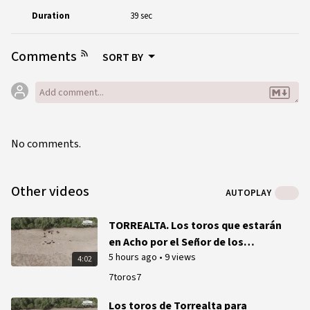
Duration
39 sec
Comments
SORT BY
No comments.
Other videos
AUTOPLAY
TORREALTA. Los toros que estarán
en Acho por el Señor de los
5 hours ago
•
9 views
Milagros.
4:02
7toros7
Los toros de Torrealta para