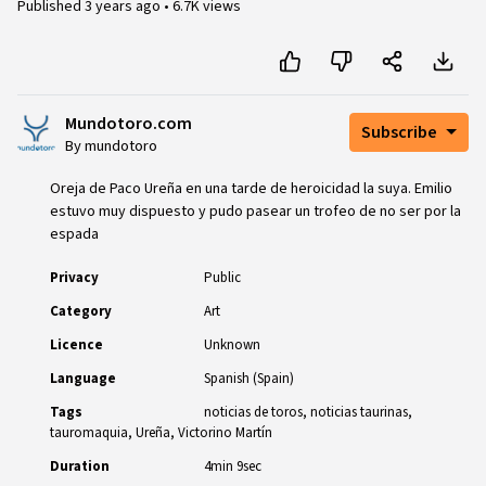
Published
3 years ago
•
6.7K views
Mundotoro.com
Subscribe
By mundotoro
Oreja de Paco Ureña en una tarde de heroicidad la suya. Emilio
estuvo muy dispuesto y pudo pasear un trofeo de no ser por la
espada
Privacy
Public
Category
Art
Licence
Unknown
Language
Spanish (Spain)
Tags
noticias de toros
noticias taurinas
tauromaquia
Ureña
Victorino Martín
Duration
4min 9sec