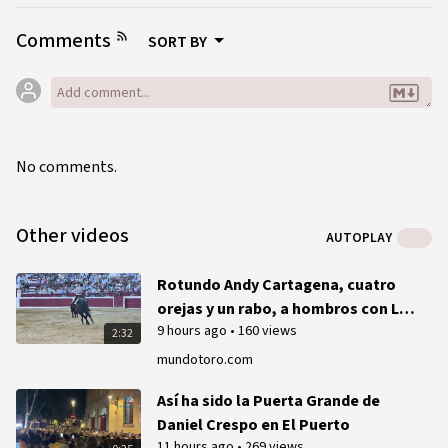
Comments
SORT BY
No comments.
Other videos
AUTOPLAY
Rotundo Andy Cartagena, cuatro
orejas y un rabo, a hombros con Lea
9 hours ago
•
160 views
Vicens y Guillermo Hermoso en
2:32
Ondara
mundotoro.com
Así ha sido la Puerta Grande de
Daniel Crespo en El Puerto
11 hours ago
•
269 views