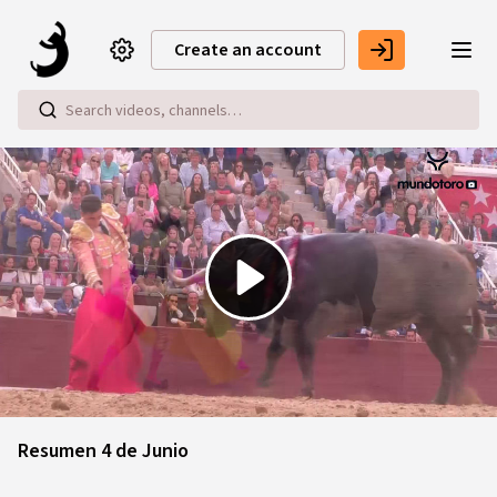
Skip to main content
Create an account
Play
Video
Resumen 4 de Junio