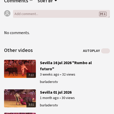
Comments
SORT BY
No comments.
Other videos
AUTOPLAY
Sevilla 16 jul 2026 "Rumbo al
futuro"
3 weeks ago
•
32 views
7:22
burladerotv
Sevilla 01 jul 2026
1 month ago
•
30 views
3:31
burladerotv