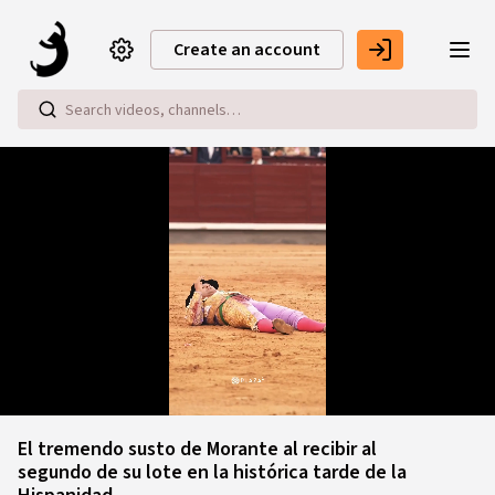
Skip to main content
Create an account
Loaded
:
60.62%
El tremendo susto de Morante al recibir al
segundo de su lote en la histórica tarde de la