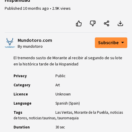
Hispanidad
Published
10 months ago
•
2.9K views
Mundotoro.com
Subscribe
By mundotoro
El tremendo susto de Morante al recibir al segundo de su lote
en la histórica tarde de la Hispanidad
Privacy
Public
Category
Art
Licence
Unknown
Language
Spanish (Spain)
Tags
Las Ventas
Morante de la Puebla
noticias
de toros
noticias taurinas
tauromaquia
Duration
30 sec