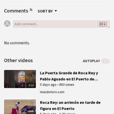
Comments
SORT BY
No comments.
Other videos
AUTOPLAY
La Puerta Grande de Roca Rey y
Pablo Aguado en El Puerto de
5 days ago
•
883 views
Santa María
0:20
mundotoro.com
Roca Rey: un arrimón en tarde de
figura en El Puerto