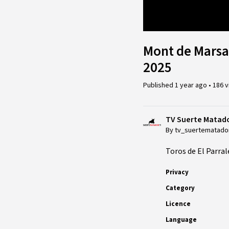
Loaded
:
2.07%
Mont de Marsan 
2025
Published
1 year ago
•
186 
TV Suerte Matad
By tv_suertematado
Toros de El Parra
Privacy
Category
Licence
Language