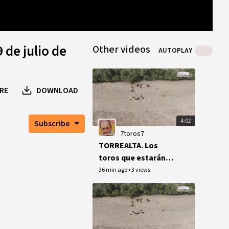
0
B
0
B
1
peer
 de julio de
Other videos
AUTOPLAY
RE
DOWNLOAD
4:02
Subscribe
7toros7
TORREALTA. Los
toros que estarán
en Acho por el Señor
36 min ago
•
3 views
de los Milagros.