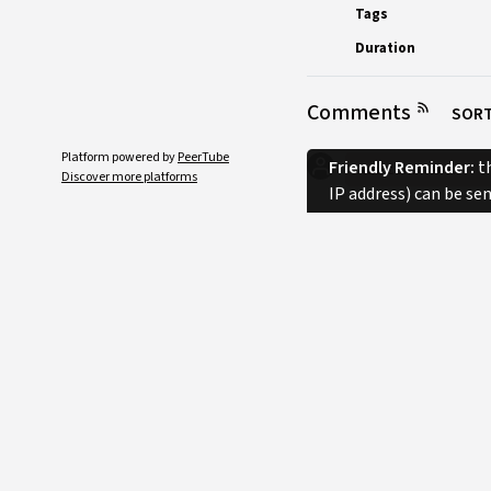
Tags
Duration
Comments
SORT
Platform powered by
PeerTube
Friendly Reminder:
th
Discover more platforms
IP address) can be se
No comments.