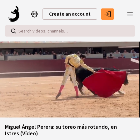
Skip to main content
Create an account
Loaded
:
9.93%
Miguel Ángel Perera: su toreo más rotundo, en
Istres (Vídeo)