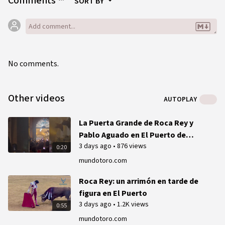
Comments
SORT BY
No comments.
Other videos
AUTOPLAY
La Puerta Grande de Roca Rey y
Pablo Aguado en El Puerto de
3 days ago
•
876 views
Santa María
0:20
mundotoro.com
Roca Rey: un arrimón en tarde de
figura en El Puerto
3 days ago
•
1.2K views
0:55
mundotoro.com