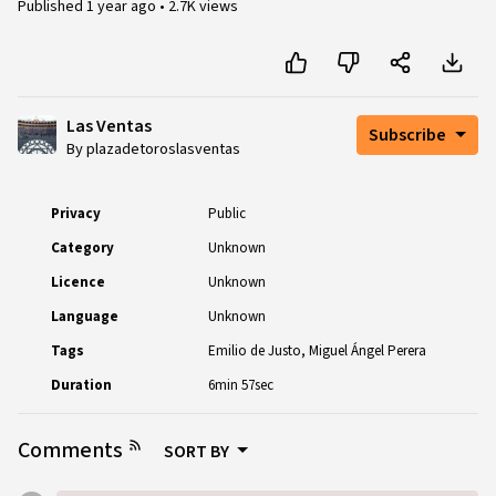
Published
1 year ago
•
2.7K views
Las Ventas
Subscribe
By plazadetoroslasventas
Privacy
Public
Category
Unknown
Licence
Unknown
Language
Unknown
Tags
Emilio de Justo
Miguel Ángel Perera
Duration
6min 57sec
Comments
SORT BY