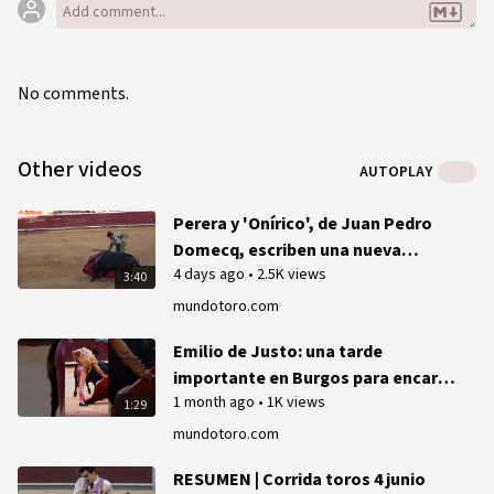
No comments.
Other videos
AUTOPLAY
Perera y 'Onírico', de Juan Pedro
Domecq, escriben una nueva
4 days ago
•
2.5K views
página de oro en La Merced
3:40
mundotoro.com
Emilio de Justo: una tarde
importante en Burgos para encarar
1 month ago
•
1K views
el verano taurino
1:29
mundotoro.com
RESUMEN | Corrida toros 4 junio