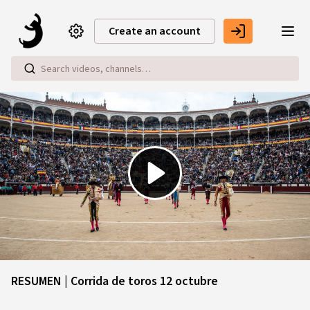
Skip to main content
Create an account
Play
Video
RESUMEN | Corrida de toros 12 octubre