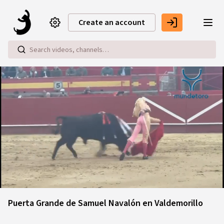
Skip to main content
Create an account
Loaded
:
30.91%
Puerta Grande de Samuel Navalón en Valdemorillo