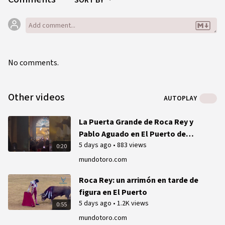
SORT BY
No comments.
Other videos
AUTOPLAY
La Puerta Grande de Roca Rey y
Pablo Aguado en El Puerto de
5 days ago
•
883 views
Santa María
0:20
mundotoro.com
Roca Rey: un arrimón en tarde de
figura en El Puerto
5 days ago
•
1.2K views
0:55
mundotoro.com