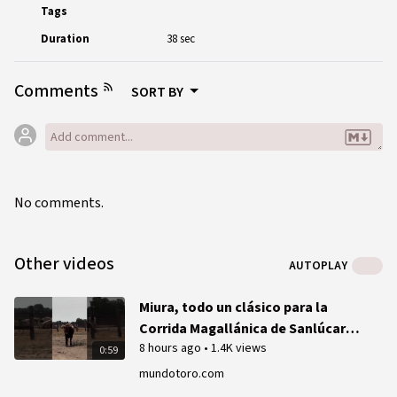
Tags
Duration
38 sec
Comments
SORT BY
No comments.
Other videos
AUTOPLAY
Miura, todo un clásico para la
Corrida Magallánica de Sanlúcar
8 hours ago
•
1.4K views
(Vídeo)
0:59
mundotoro.com