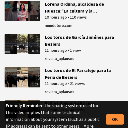
Lorena Orduna, alcaldesa de
Huesca: 'La cultura y la
10 hours ago
•
110 views
tauromaquia es un ejercicio de
1:03
libertad'
mundotoro.com
Los toros de García Jiménes para
Beziers
11 hours ago
•
1 view
0:59
revista_aplausos
Los toros de El Parralejo para la
Feria de Beziers
11 hours ago
•
21 views
1:03
revista_aplausos
El Parralejo para Béziers
Friendly Reminder:
the sharing system used for
12 hours ago
•
44 views
this video implies that some technical
1:03
cultoro_proyecta
information about your system (such as a public
OK
IP address) can be sent to other peers.
More