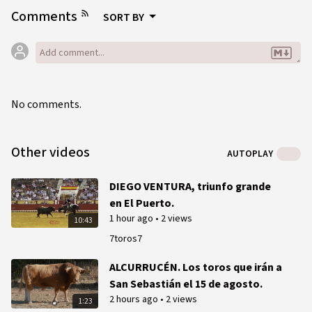
Comments
SORT BY
No comments.
Other videos
AUTOPLAY
DIEGO VENTURA, triunfo grande
en El Puerto.
1 hour ago
•
2 views
10:43
7toros7
ALCURRUCÉN. Los toros que irán a
San Sebastián el 15 de agosto.
2 hours ago
•
2 views
1:23