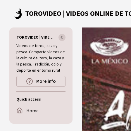
Skip to main content
TOROVIDEO | VIDEOS ONLINE DE TOROS I CAZA I MUNDO RURAL
Videos de toros, caza y
pesca. Comparte vídeos de
la cultura del toro, la caza y
la pesca. Tradición, ocio y
deporte en entorno rural
More info
Quick access
Home