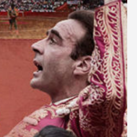
ay
deo