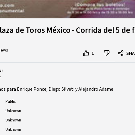
za de Toros México - Corrida del 5 de 
views
1
SHA
or
r
nos para Enrique Ponce, Diego Silveti y Alejandro Adame
Public
Unknown
Unknown
Unknown