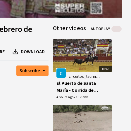
febrero de
Other videos
AUTOPLAY
RE
DOWNLOAD
10:43
Subscribe
c
circuitos_taurinos_videos
El Puerto de Santa
María - Corrida de
Rejones - 7 de
4 hours ago
•
15 views
agosto de 2026