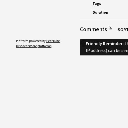
Tags
Duration
Comments
SORT
Platform powered by
PeerTube
Friendly Reminder:
th
Discover more platforms
IP address) can be se
No comments.