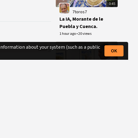
0:45
7toros7
La IA, Morante de le
Puebla y Cuenca.
1 hour ago
•
20 views
 information about your system (such as a public
OK
6:03
tv_suerte_matador
Humberto Parra -
Exposición "Entre el
sueño ... y el
4 hours ago
•
9 views
ensueño" - El
Puerto de Santa
María