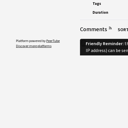
Tags
Duration
Comments
SORT
Platform powered by
PeerTube
Friendly Reminder:
th
Discover more platforms
IP address) can be se
No comments.