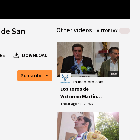
0
B
0
B
1
peer
 de San
Other videos
AUTOPLAY
RE
DOWNLOAD
1:06
Subscribe
mundotoro.com
Los toros de
Victorino Martín
debutan en el 125
1 hour ago
•
97 views
aniversario de la
plaza de Cehegín