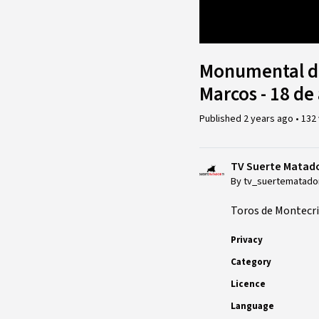
Loaded
:
1.68%
Monumental de 
Marcos - 18 de
Published
2 years ago
•
132
TV Suerte Matad
By tv_suertematado
Toros de Montecri
Privacy
Category
Licence
Language