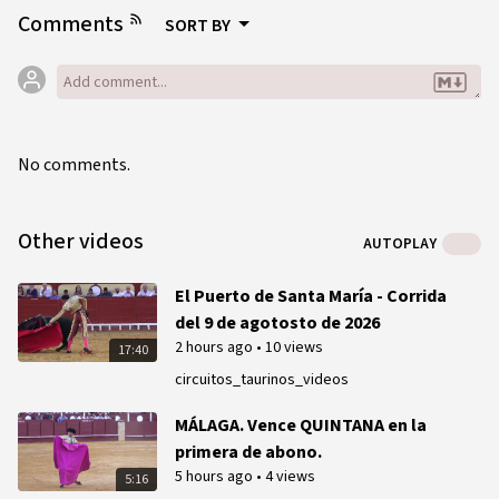
Comments
SORT BY
No comments.
Other videos
AUTOPLAY
El Puerto de Santa María - Corrida
del 9 de agotosto de 2026
2 hours ago
•
10 views
17:40
circuitos_taurinos_videos
MÁLAGA. Vence QUINTANA en la
primera de abono.
5 hours ago
•
4 views
5:16