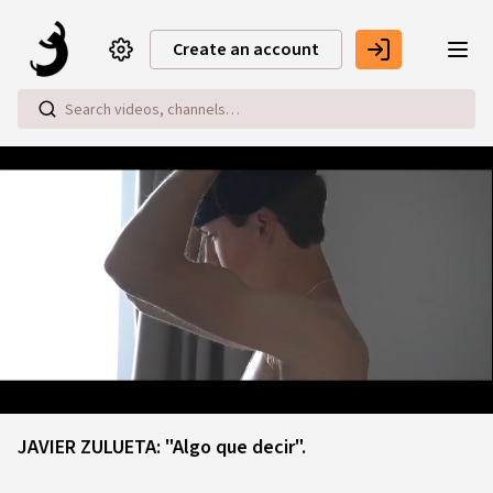
Skip to main content
Create an account
Loaded
:
4.76%
JAVIER ZULUETA: "Algo que decir".