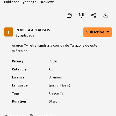
Published
1 year ago
•
182 views
REVISTA APLAUSOS
r
Subscribe
By aplausos
Aragón Tv retransmitirá la corrida de Tarazona de este
miércoles
Privacy
Public
Category
Art
Licence
Unknown
Language
Spanish (Spain)
Tags
Aragón Tv
Duration
20 sec