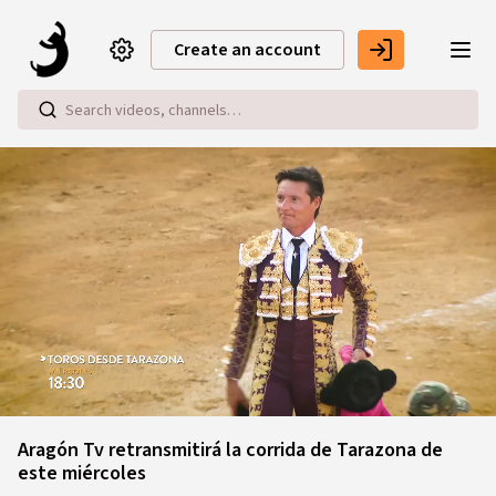
Skip to main content
Create an account
Loaded
:
84.69%
Aragón Tv retransmitirá la corrida de Tarazona de
este miércoles