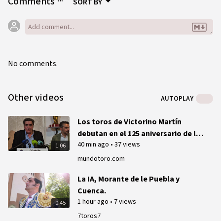
Comments
SORT BY
No comments.
Other videos
AUTOPLAY
Los toros de Victorino Martín
debutan en el 125 aniversario de la
40 min ago
•
37 views
plaza de Cehegín
1:06
mundotoro.com
La IA, Morante de le Puebla y
Cuenca.
1 hour ago
•
7 views
0:45
7toros7