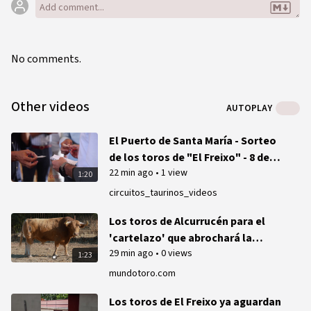
No comments.
Other videos
AUTOPLAY
El Puerto de Santa María - Sorteo
de los toros de "El Freixo" - 8 de
22 min ago
•
1 view
agosto de 2026
1:20
circuitos_taurinos_videos
Los toros de Alcurrucén para el
'cartelazo' que abrochará la
29 min ago
•
0 views
Semana Grande de San Sebastián
1:23
mundotoro.com
Los toros de El Freixo ya aguardan