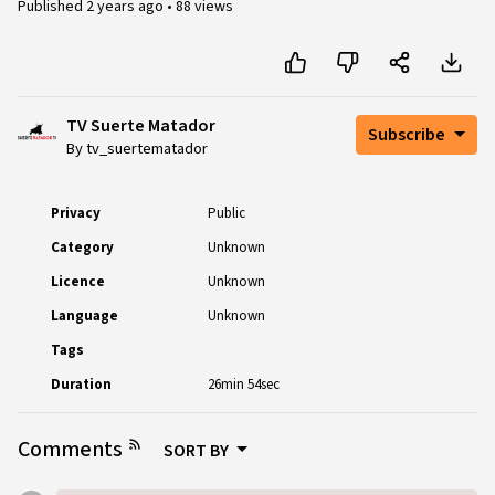
Published
2 years ago
•
88 views
TV Suerte Matador
Subscribe
By tv_suertematador
Privacy
Public
Category
Unknown
Licence
Unknown
Language
Unknown
Tags
Duration
26min 54sec
Comments
SORT BY