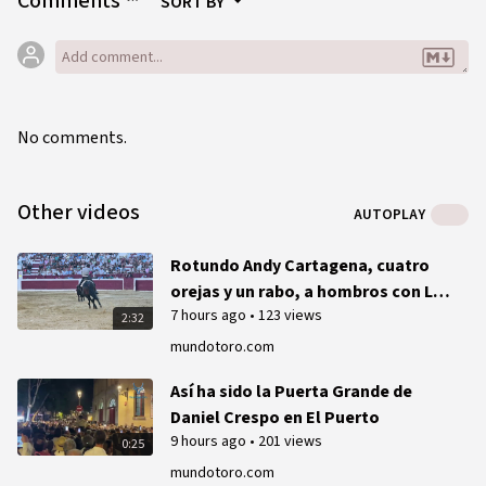
Comments
SORT BY
No comments.
Other videos
AUTOPLAY
Rotundo Andy Cartagena, cuatro
orejas y un rabo, a hombros con Lea
7 hours ago
•
123 views
Vicens y Guillermo Hermoso en
2:32
Ondara
mundotoro.com
Así ha sido la Puerta Grande de
Daniel Crespo en El Puerto
9 hours ago
•
201 views
0:25
mundotoro.com