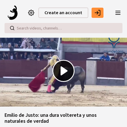
Skip to main content
Create an account
Play
Video
Emilio de Justo: una dura voltereta y unos
naturales de verdad