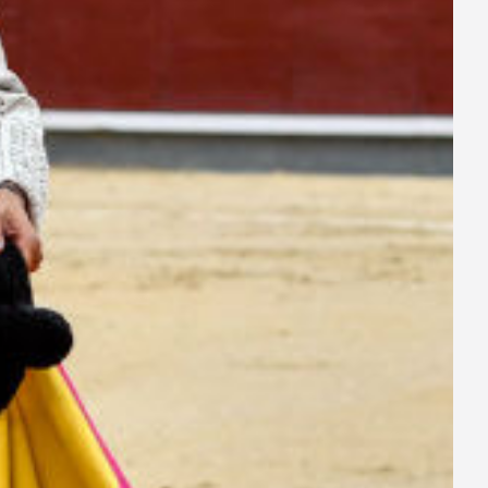
ay
deo