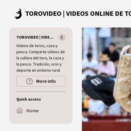
Skip to main content
TOROVIDEO | VIDEOS ONLINE DE TOROS I CAZA I MUNDO RURAL
Videos de toros, caza y
pesca. Comparte vídeos de
la cultura del toro, la caza y
la pesca. Tradición, ocio y
deporte en entorno rural
More info
Quick access
Home