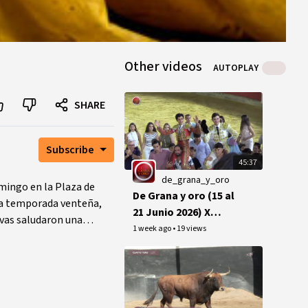
Other videos
AUTOPLAY
SHARE
Subscribe
45:37
de_grana_y_oro
omingo en la Plaza de
De Grana y oro (15 al
 la temporada venteña,
21 Junio 2026) X
avas saludaron una
aniversario
1 week ago
•
19 views
alternativa Conchi
Ríos + Corrida de
toros día de la
Región en Lorca