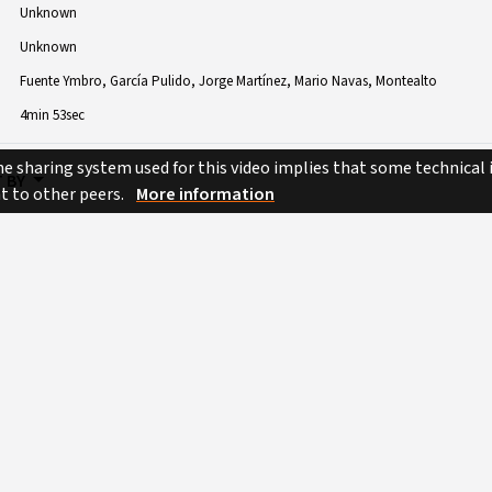
Unknown
Unknown
Fuente Ymbro
García Pulido
Jorge Martínez
Mario Navas
Montealto
4min 53sec
e sharing system used for this video implies that some technical
 BY
nt to other peers.
More information