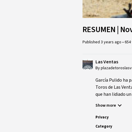
RESUMEN | Novi
Published
3 years ago
•
654
Las Ventas
By plazadetoroslas
García Pulido ha p
Toros de Las Vent
que han lidiado u
ovación.
Show more
Privacy
Category