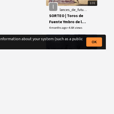
1:31
l
lances_de_futuro_sevilla
SORTEO | Toros de
Fuente Ymbro de la
tercera de abono
4 months ago
•
4.6K views
 information about your system (such as a public
OK
0:39
r
revista_aplausos
Montealto, bajo la
nieve
6 months ago
•
384 views