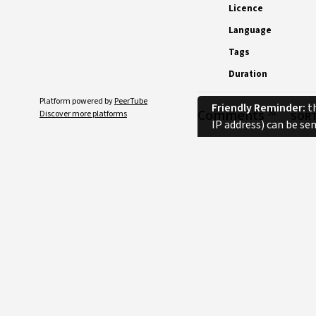
Licence
Language
Tags
Duration
Platform powered by
PeerTube
Friendly Reminder:
th
Comments
Discover more platforms
SORT
IP address) can be se
No comments.