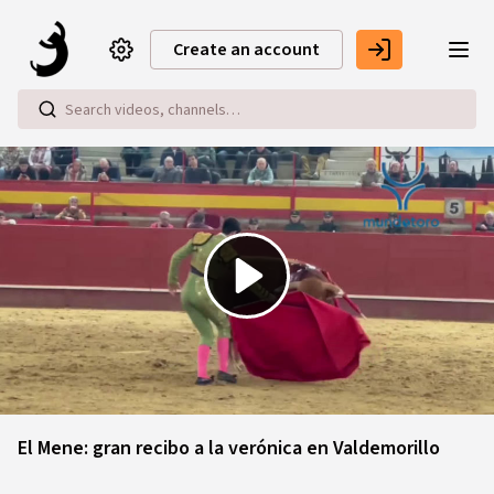
Skip to main content
Create an account
Play
Video
El Mene: gran recibo a la verónica en Valdemorillo