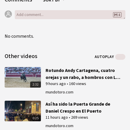
SORT BY
No comments.
Other videos
AUTOPLAY
Rotundo Andy Cartagena, cuatro
orejas y un rabo, a hombros con Lea
9 hours ago
•
160 views
Vicens y Guillermo Hermoso en
2:32
Ondara
mundotoro.com
Así ha sido la Puerta Grande de
Daniel Crespo en El Puerto
11 hours ago
•
269 views
0:25
mundotoro.com