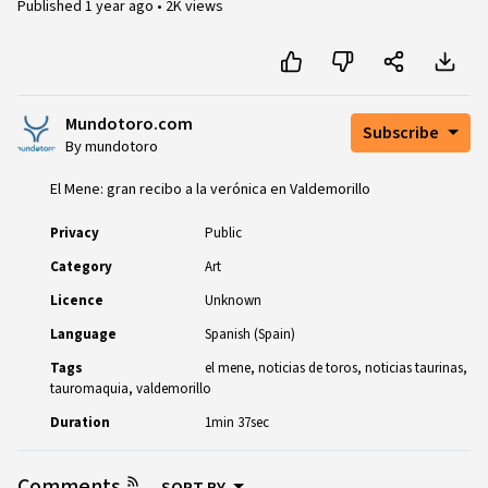
Published
1 year ago
•
2K views
Mundotoro.com
Subscribe
By mundotoro
El Mene: gran recibo a la verónica en Valdemorillo
Privacy
Public
Category
Art
Licence
Unknown
Language
Spanish (Spain)
Tags
el mene
noticias de toros
noticias taurinas
tauromaquia
valdemorillo
Duration
1min 37sec
Comments