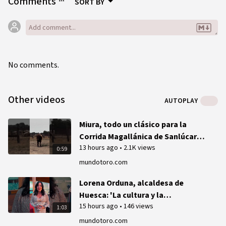
Comments
SORT BY
No comments.
Other videos
AUTOPLAY
Miura, todo un clásico para la
Corrida Magallánica de Sanlúcar
13 hours ago
•
2.1K views
(Vídeo)
0:59
mundotoro.com
Lorena Orduna, alcaldesa de
Huesca: 'La cultura y la
15 hours ago
•
146 views
tauromaquia es un ejercicio de
1:03
libertad'
mundotoro.com