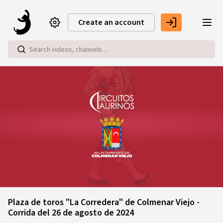
Skip to main content
Create an account
Loaded
:
2.60%
Plaza de toros "La Corredera" de Colmenar Viejo -
Corrida del 26 de agosto de 2024