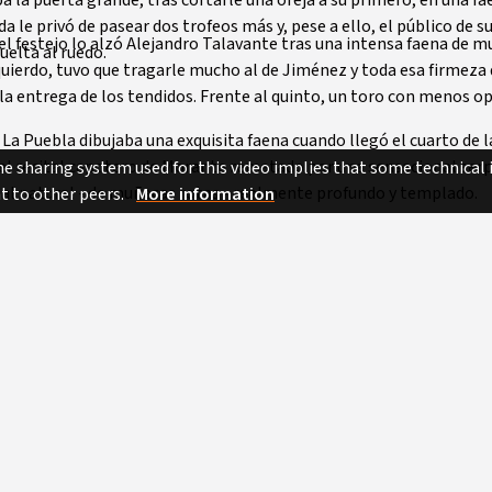
a le privó de pasear dos trofeos más y, pese a ello, el público de s
el festejo lo alzó Alejandro Talavante tras una intensa faena de m
uelta al ruedo.
zquierdo, tuvo que tragarle mucho al de Jiménez y toda esa firmez
la entrega de los tendidos. Frente al quinto, un toro con menos o
e La Puebla dibujaba una exquisita faena cuando llegó el cuarto de l
l recital capotero de Morante rematado por una sensacional serpet
e sharing system used for this video implies that some technical
o al natural - de muñecas rotas - realmente profundo y templado.
nt to other peers.
More information
Public
Art
Attribution - Share Alike
Spanish (Spain)
Morante
Talavante
Toledo
Tomas Rufo
5min 44sec
 BY