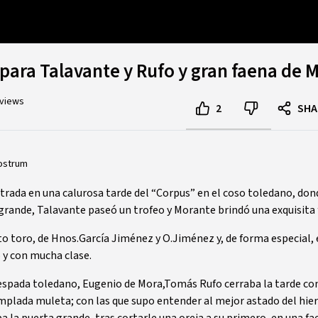
 para Talavante y Rufo y gran faena de 
 views
2
SHA
ostrum
trada en una calurosa tarde del “Corpus” en el coso toledano, dond
 grande, Talavante paseó un trofeo y Morante brindó una exquisita 
o toro, de Hnos.García Jiménez y O.Jiménez y, de forma especial, 
 y con mucha clase.
 espada toledano, Eugenio de Mora,Tomás Rufo cerraba la tarde con
plada muleta; con las que supo entender al mejor astado del hierr
ba la puerta grande, tras cortarle una oreja a su primero, en una f