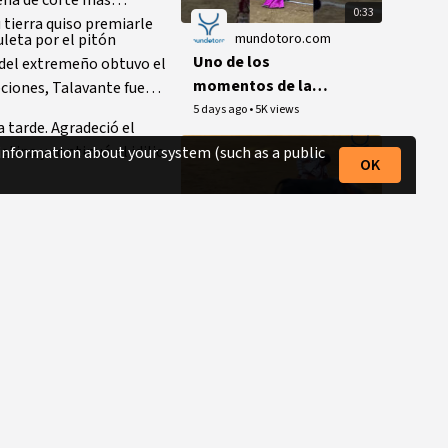
0:33
u tierra quiso premiarle
uleta por el pitón
mundotoro.com
Uno de los
a del extremeño obtuvo el
momentos de la
pciones, Talavante fue
temporada: Roca
5 days ago
•
5K views
a tarde. Agradeció el
Rey brinda a
ina y continuó el idilio
 information about your system (such as a public
Morante un toro en
OK
El Puerto
1:32
mundotoro.com
Lo mejor de
Morante en El
Puerto
5 days ago
•
3.3K views