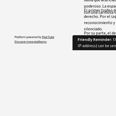
poderoso. La espad
El primer trofeo d
con una cariñosa v
derecho. Por el i
reconocimiento y 
silenciado.
Por su parte, el d
Platform powered by
PeerTube
tendido toledano e
Friendly Reminder:
th
Discover more platforms
gracias a un tore
IP address) can be se
Privacy
Category
Licence
Language
Tags
Duration
Comments
SORT