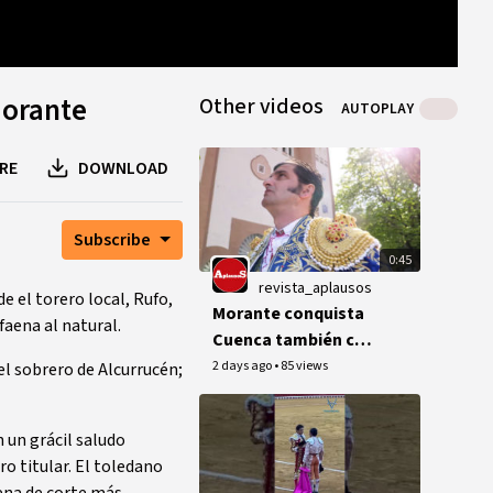
0
B
0
B
1
peer
Morante
Other videos
AUTOPLAY
RE
DOWNLOAD
Subscribe
0:45
revista_aplausos
e el torero local, Rufo,
Morante conquista
faena al natural.
Cuenca también con
la IA
2 days ago
•
85 views
el sobrero de Alcurrucén;
 un grácil saludo
o titular. El toledano
aena de corte más