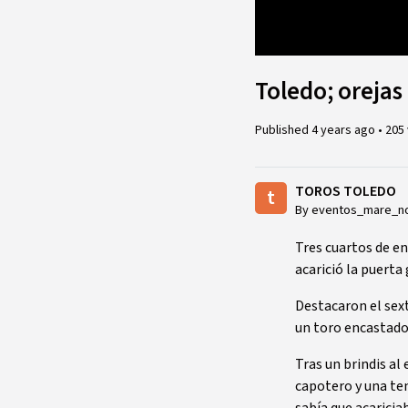
Loaded
:
5.02%
Toledo; orejas
Published
4 years ago
•
205
TOROS TOLEDO
t
By eventos_mare_n
Tres cuartos de en
acarició la puerta
Destacaron el sext
un toro encastado
Tras un brindis al
capotero y una tem
sabía que acaricia