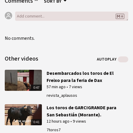
Comments
SORT BY
No comments.
Other videos
AUTOPLAY
Desembarcados los toros de El
Freixo para la feria de Dax
57 min ago
•
7 views
0:47
revista_aplausos
Los toros de GARCIGRANDE para
San Sebastián (Morante).
12 hours ago
•
9 views
0:41
7toros7