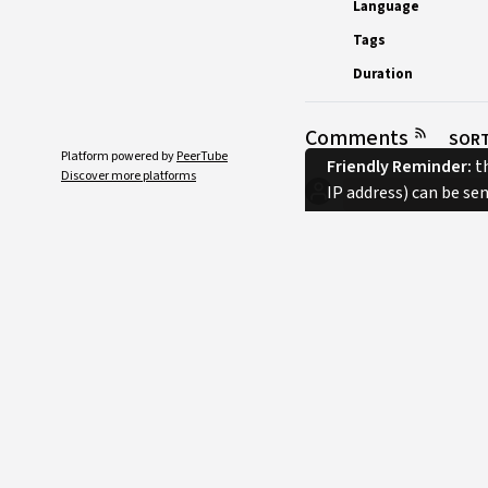
Language
Tags
Duration
Comments
SORT
Platform powered by
PeerTube
Friendly Reminder:
th
Discover more platforms
IP address) can be se
No comments.