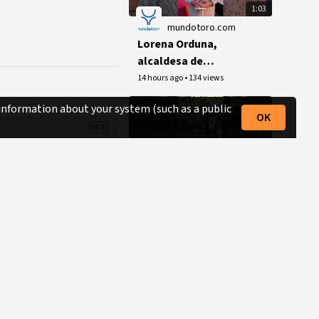
1:03
mundotoro.com
Lorena Orduna,
alcaldesa de
Huesca: 'La cultura
14 hours ago
•
134 views
y la tauromaquia es
 information about your system (such as a public
un ejercicio de
OK
libertad'
0:59
r
revista_aplausos
Los toros de García
Jiménes para
Beziers
14 hours ago
•
1 view