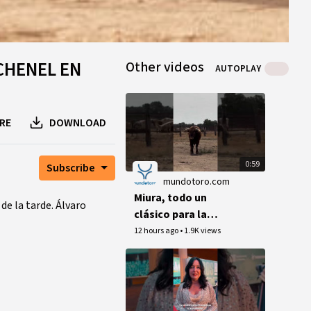
 CHENEL EN
Other videos
AUTOPLAY
RE
DOWNLOAD
0:59
Subscribe
mundotoro.com
Miura, todo un
de la tarde. Álvaro
clásico para la
Corrida Magallánica
12 hours ago
•
1.9K views
de Sanlúcar (Vídeo)