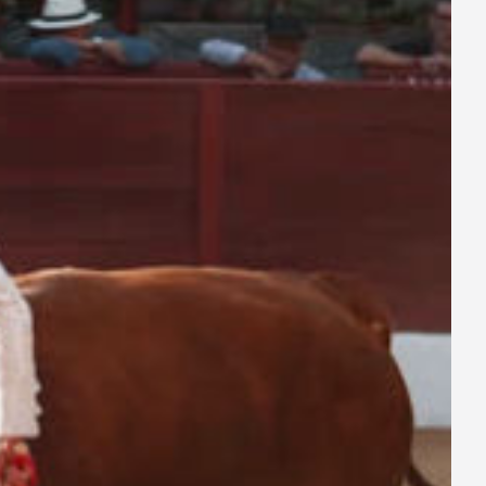
ay
deo