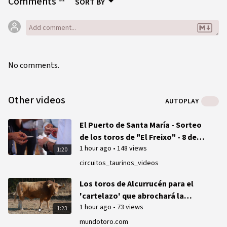
Comments
SORT BY
No comments.
Other videos
AUTOPLAY
El Puerto de Santa María - Sorteo
de los toros de "El Freixo" - 8 de
1 hour ago
•
148 views
agosto de 2026
1:20
circuitos_taurinos_videos
Los toros de Alcurrucén para el
'cartelazo' que abrochará la
1 hour ago
•
73 views
Semana Grande de San Sebastián
1:23
mundotoro.com