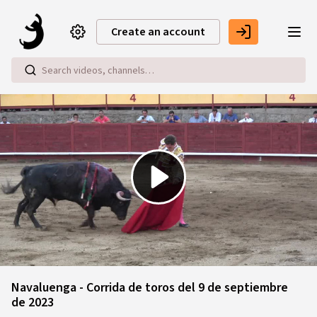
Skip to main content
Create an account
Play
Video
Navaluenga - Corrida de toros del 9 de septiembre
de 2023