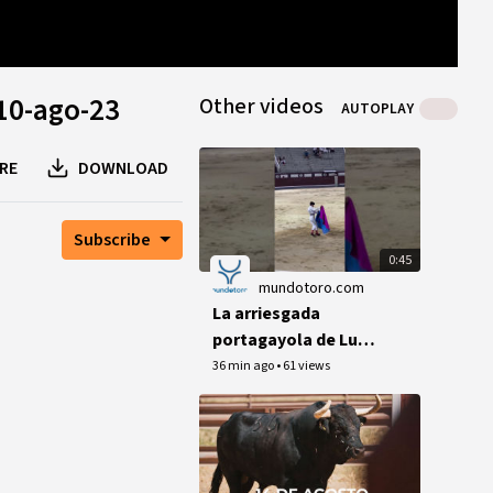
0
B
0
B
1
peer
 10-ago-23
Other videos
AUTOPLAY
RE
DOWNLOAD
Subscribe
0:45
mundotoro.com
La arriesgada
portagayola de Luis
David Adame al
36 min ago
•
61 views
cuarto en Las
Ventas