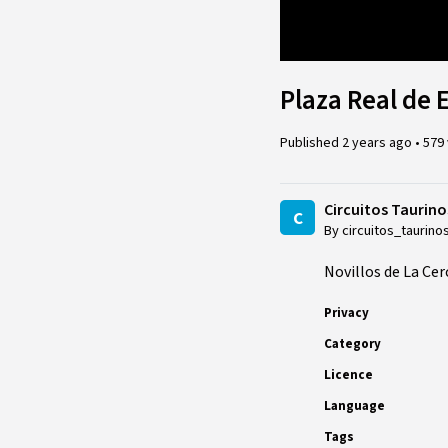
Loaded
:
1.71%
Plaza Real de 
Published
2 years ago
•
579
Circuitos Taurino
c
By circuitos_taurino
Novillos de La Ce
Privacy
Category
Licence
Language
Tags