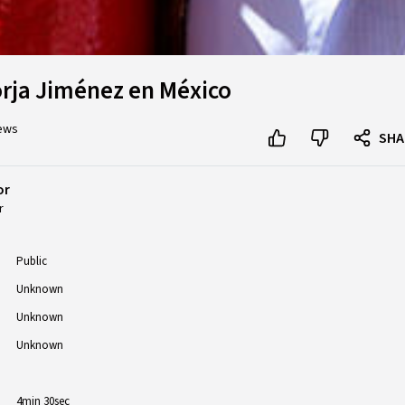
orja Jiménez en México
iews
SHA
or
r
Public
Unknown
Unknown
Unknown
4min 30sec