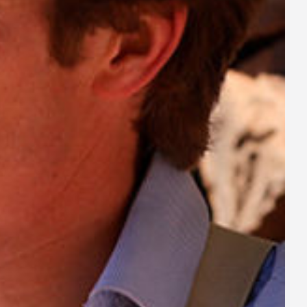
ay
deo