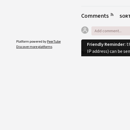
Comments
SORT
Platform powered by
PeerTube
Friendly Reminder:
th
Discover more platforms
IP address) can be se
No comments.