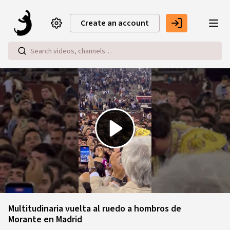
Skip to main content
Create an account
Play
Video
Multitudinaria vuelta al ruedo a hombros de
Morante en Madrid