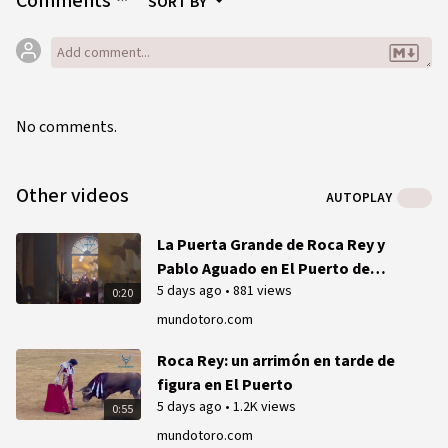
Comments
SORT BY
No comments.
Other videos
AUTOPLAY
La Puerta Grande de Roca Rey y
Pablo Aguado en El Puerto de
5 days ago
•
881 views
Santa María
0:20
mundotoro.com
Roca Rey: un arrimón en tarde de
figura en El Puerto
5 days ago
•
1.2K views
0:55
mundotoro.com