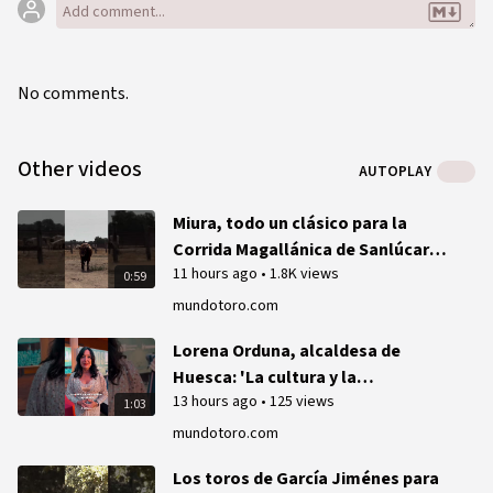
No comments.
Other videos
AUTOPLAY
Miura, todo un clásico para la
Corrida Magallánica de Sanlúcar
11 hours ago
•
1.8K views
(Vídeo)
0:59
mundotoro.com
Lorena Orduna, alcaldesa de
Huesca: 'La cultura y la
13 hours ago
•
125 views
tauromaquia es un ejercicio de
1:03
libertad'
mundotoro.com
Los toros de García Jiménes para