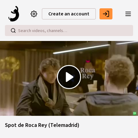
Skip to main content
Create an account
Play
Video
Spot de Roca Rey (Telemadrid)