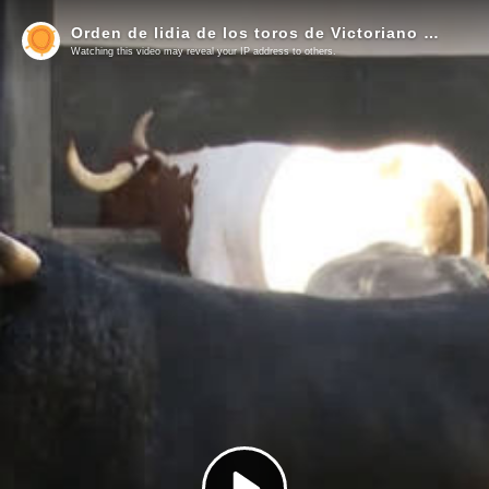
Orden de lidia de los toros de Victoriano del Río - Toros de Cortés
Watching this video may reveal your IP address to others.