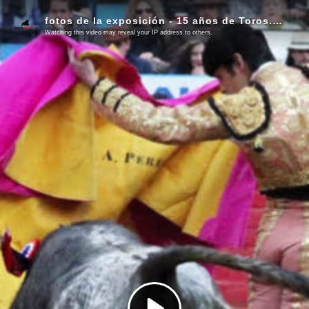
fotos de la exposición - 15 años de Toros. Pasión y Arte en Las Ventas de Madrid - 2026
Watching this video may reveal your IP address to others.