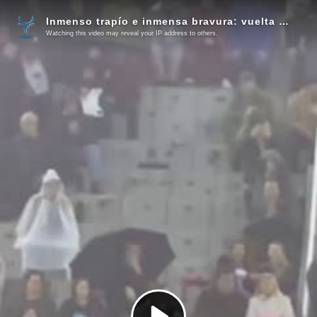
Inmenso trapío e inmensa bravura: vuelta al ruedo al sexto (Vídeo del tercio de varas)
Watching this video may reveal your IP address to others.