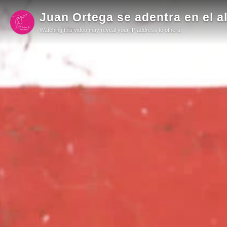
Juan Ortega se adentra en el a
Watching this video may reveal your IP address to others.