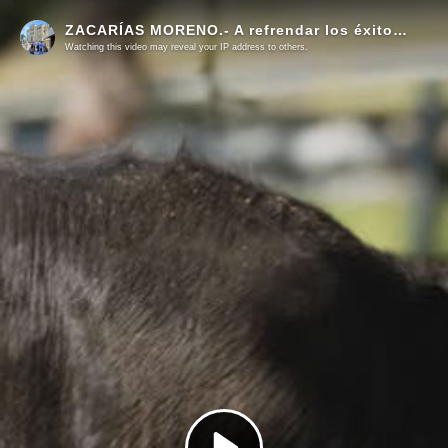
ZACARÍAS MORENO.- A refrendar los éxitos de Alicante en un cartel con Castella, Luque y Rufo el día 24 de junio
Watching this video may reveal your IP address to others.