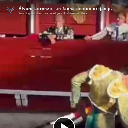
Álvaro Lorenzo: un faena de dos orejas para mantener su idilio con Toledo (Vídeo)
Watching this video may reveal your IP address to others.